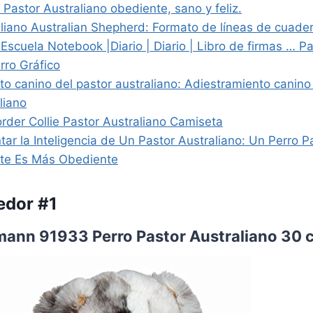
 Pastor Australiano obediente, sano y feliz.
aliano Australian Shepherd: Formato de líneas de cuader
Escuela Notebook |Diario | Diario | Libro de firmas … Pa
erro Gráfico
to canino del pastor australiano: Adiestramiento canino
liano
rder Collie Pastor Australiano Camiseta
r la Inteligencia de Un Pastor Australiano: Un Perro Pa
nte Es Más Obediente
edor #1
ann 91933 Perro Pastor Australiano 30 