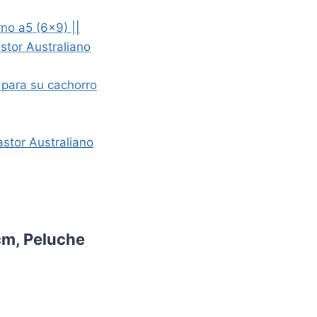
no a5 (6×9) ||
stor Australiano
 para su cachorro
stor Australiano
cm, Peluche