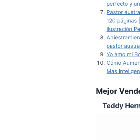
perfecto y un
Pastor austr
120 páginas |
Ilustración P
Adiestramien
pastor austra
Yo amo mi Bo
Cómo Aumenta
Más Intelige
Mejor Vend
Teddy Herm