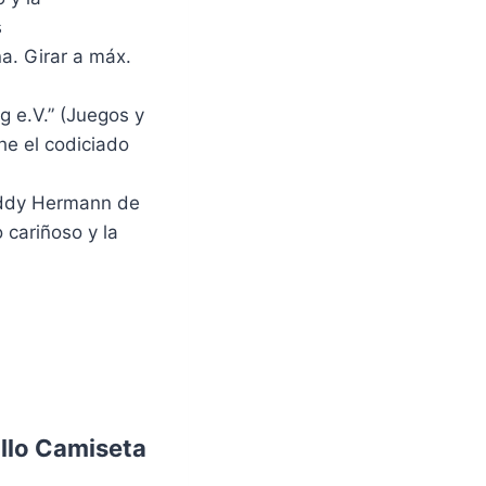
s
a. Girar a máx.
 e.V.” (Juegos y
he el codiciado
eddy Hermann de
 cariñoso y la
illo Camiseta