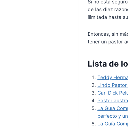
Si no está seguro
de las diez razon
ilimitada hasta 
Entonces, sin más
tener un pastor a
Lista de l
Teddy Herman
Lindo Pastor 
Carl Dick Pe
Pastor austr
La Guía Comp
perfecto y un
La Guía Comp