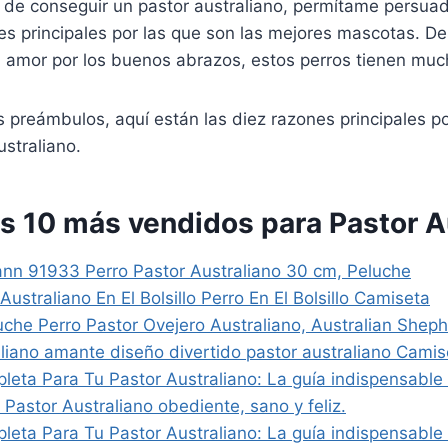
 de conseguir un pastor australiano, permítame persuadi
es principales por las que son las mejores mascotas. D
su amor por los buenos abrazos, estos perros tienen mu
 preámbulos, aquí están las diez razones principales po
ustraliano.
os 10 más vendidos para Pastor A
n 91933 Perro Pastor Australiano 30 cm, Peluche
Australiano En El Bolsillo Perro En El Bolsillo Camiseta
luche Perro Pastor Ovejero Australiano, Australian She
aliano amante diseño divertido pastor australiano Camis
leta Para Tu Pastor Australiano: La guía indispensable
 Pastor Australiano obediente, sano y feliz.
leta Para Tu Pastor Australiano: La guía indispensable