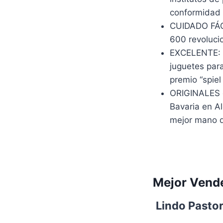
conformidad c
CUIDADO FÁCI
600 revolucio
EXCELENTE: e
juguetes para
premio “spiel
ORIGINALES 
Bavaria en Al
mejor mano d
Mejor Vend
Lindo Pastor